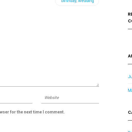
birthday
,
wedding
R
C
A
J
M
C
wser for the next time I comment.