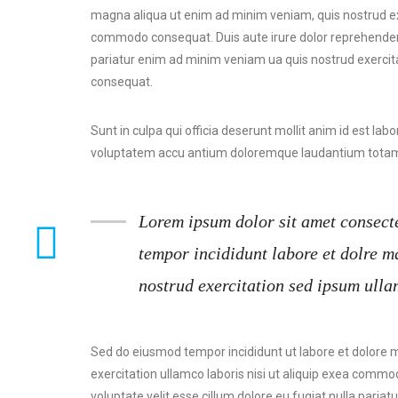
magna aliqua ut enim ad minim veniam, quis nostrud exer
commodo consequat. Duis aute irure dolor reprehenderit 
pariatur enim ad minim veniam ua quis nostrud exercita
consequat.
Sunt in culpa qui officia deserunt mollit anim id est lab
voluptatem accu antium doloremque laudantium totam r
Lorem ipsum dolor sit amet consecte
tempor incididunt labore et dolre 
nostrud exercitation sed ipsum ulla
Sed do eiusmod tempor incididunt ut labore et dolore 
exercitation ullamco laboris nisi ut aliquip exea commo
voluptate velit esse cillum dolore eu fugiat nulla pari