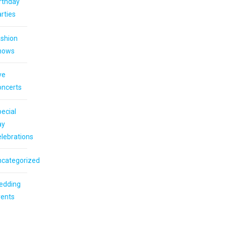
rthday
rties
shion
hows
ve
oncerts
ecial
ay
lebrations
ncategorized
edding
vents