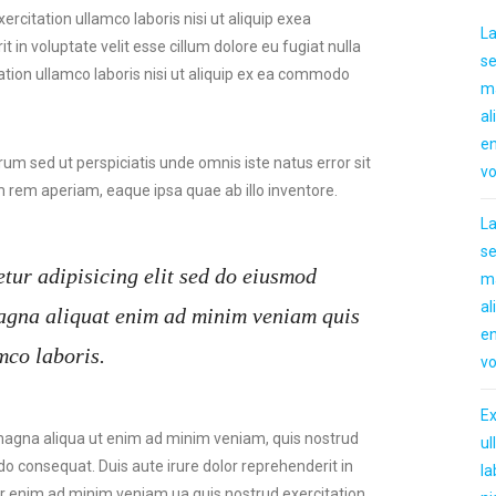
citation ullamco laboris nisi ut aliquip exea
L
in voluptate velit esse cillum dolore eu fugiat nulla
se
tion ullamco laboris nisi ut aliquip ex ea commodo
m
al
e
orum sed ut perspiciatis unde omnis iste natus error sit
vo
em aperiam, eaque ipsa quae ab illo inventore.
L
se
tur adipisicing elit sed do eiusmod
m
al
magna aliquat enim ad minim veniam quis
e
mco laboris.
vo
Ex
magna aliqua ut enim ad minim veniam, quis nostrud
u
do consequat. Duis aute irure dolor reprehenderit in
la
atur enim ad minim veniam ua quis nostrud exercitation