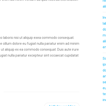
ni
al
In
la
do
m
o laboris nisi ut aliquip exea commodo consequat.
al
sse cillum dolore eu fugiat nulla pariatur enim ad minim
e
i ut aliquip ex ea commodo consequat. Duis aute irure
fugiat nulla pariatur excepteur sint occaecat cupidatat
S
i
do
am
s
e
t
in