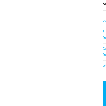
M
Lo
En
f
C
f
W