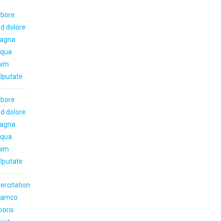
abore
d dolore
agna
iqua
nim
lputate
abore
d dolore
agna
iqua
nim
lputate
ercitation
llamco
boris