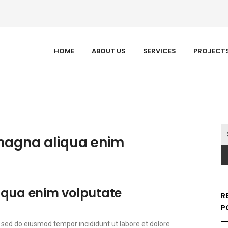
HOME
ABOUT US
SERVICES
PROJECT
 magna aliqua enim
iqua enim volputate
R
P
t sed do eiusmod tempor incididunt ut labore et dolore