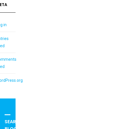
ETA
g in
tries
eed
omments
eed
ordPress.org
SEARCH
BLOG